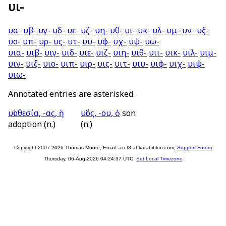
υι-
υα-
υβ-
υγ-
υδ-
υε-
υζ-
υη-
υθ-
υι-
υκ-
υλ-
υμ-
υν-
υξ-
υο-
υπ-
υρ-
υς-
υτ-
υυ-
υφ-
υχ-
υψ-
υω-
υια-
υιβ-
υιγ-
υιδ-
υιε-
υιζ-
υιη-
υιθ-
υιι-
υικ-
υιλ-
υιμ-
υιν-
υιξ-
υιο-
υιπ-
υιρ-
υις-
υιτ-
υιυ-
υιφ-
υιχ-
υιψ-
υιω-
Annotated entries are asterisked.
υἱοθεσία, -ας, ἡ
υἱός, -ου, ὁ
son
adoption (n.)
(n.)
Copyright 2007-2026 Thomas Moore, Email: acct3 at katabiblon.com,
Support Forum
Thursday, 06-Aug-2026 04:24:37 UTC
Set Local Timezone