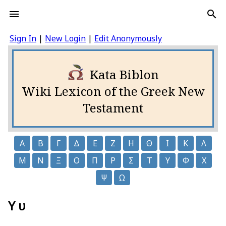
Sign In
|
New Login
|
Edit Anonymously
Kata Biblon
Wiki Lexicon of the Greek New
Testament
Α
Β
Γ
Δ
Ε
Ζ
Η
Θ
Ι
Κ
Λ
Μ
Ν
Ξ
Ο
Π
Ρ
Σ
Τ
Υ
Φ
Χ
Ψ
Ω
Υ υ