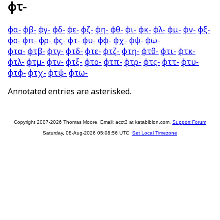
φτ-
φα-
φβ-
φγ-
φδ-
φε-
φζ-
φη-
φθ-
φι-
φκ-
φλ-
φμ-
φν-
φξ-
φο-
φπ-
φρ-
φς-
φτ-
φυ-
φφ-
φχ-
φψ-
φω-
φτα-
φτβ-
φτγ-
φτδ-
φτε-
φτζ-
φτη-
φτθ-
φτι-
φτκ-
φτλ-
φτμ-
φτν-
φτξ-
φτο-
φτπ-
φτρ-
φτς-
φττ-
φτυ-
φτφ-
φτχ-
φτψ-
φτω-
Annotated entries are asterisked.
Copyright 2007-2026 Thomas Moore, Email: acct3 at katabiblon.com,
Support Forum
Saturday, 08-Aug-2026 05:08:56 UTC
Set Local Timezone