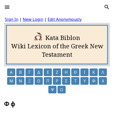
Sign In
|
New Login
|
Edit Anonymously
Kata Biblon
Wiki Lexicon of the Greek New
Testament
Α
Β
Γ
Δ
Ε
Ζ
Η
Θ
Ι
Κ
Λ
Μ
Ν
Ξ
Ο
Π
Ρ
Σ
Τ
Υ
Φ
Χ
Ψ
Ω
Φ φ