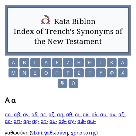
Kata Biblon
Index of Trench's Synonyms of
the New Testament
Α
Β
Γ
Δ
Ε
Ζ
Η
Θ
Ι
Κ
Λ
Μ
Ν
Ξ
Ο
Π
Ρ
Σ
Τ
Υ
Φ
Χ
Ψ
Ω
Α α
αα-
αβ-
αγ-
αδ-
αε-
αζ-
αη-
αθ-
αι-
ακ-
αλ-
αμ-
αν-
αξ-
αο-
απ-
αρ-
ας-
ατ-
αυ-
αφ-
αχ-
αψ-
αω-
ἀγαθωσύνη
(
§lxiii. ἀγαθωσύνη, χρηστότης
)