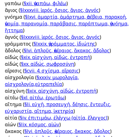
ἀγαπάω
(
§xii. ἀγαπάω, φιλέω
)
ἅγιος
(
§lxxxviii. ἱερός, ὅσιος, ἅγιος, ἁγνός
)
ἀγνόημα
(
§lxvi. ἁμαρτία, ἁμάρτημα, ἀσέβεια, παρακοή,
ἀνομία, παρανομία, παράβασις, παράπτωμα, ἀγνόημα,
ἥττημα
)
ἁγνός
(
§lxxxviii. ἱερός, ὅσιος, ἅγιος, ἁγνός
)
ἀγράμματος
(
§lxxix. ἀγράμματος, ἰδιώτης
)
ἄδολος
(
§lvi. ἁπλοῦς, ἀκέραιος, ἄκακος, ἄδολος
)
αἰδώς
(
§xix. αἰσχύνη, αἰδώς, ἐντροπή
)
αἰδώς
(
§xx. αἰδώς, σωφροσύνη
)
αἵρεσις
(
§cvii. 4. σχίσμα, αἵρεσις
)
αἰσχρολογία
(
§xxxiv. μωρολογία,
αἰσχρολογία,εὐτραπελία
)
αἰσχύνη
(
§xix. αἰσχύνη, αἰδώς, ἐντροπή
)
αἰτέω
(
§xl. αἰτέω, ἐρωτάω
)
αἴτημα
(
§li. εὐχή, προσευχή, δέησις, ἔντευξις,
εὐχαριστία, αἴτημα, ἱκετηρία
)
αἰτία
(
§iv. ἐπιτιμάω, ἐλέγχω (αἰτία, ἔλεγχος)
)
αἰών
(
§lix. κόσμος, αἰών
)
ἄκακος
(
§lvi. ἁπλοῦς, ἀκέραιος, ἄκακος, ἄδολος
)