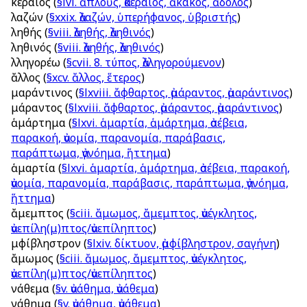
ἀκέραιος
(
§lvi. ἁπλοῦς, ἀκέραιος, ἄκακος, ἄδολος
)
ἀλαζών
(
§xxix. ἀλαζών, ὑπερήφανος, ὑβριστής
)
ἀληθής
(
§viii. ἀληθής, ἀληθινός
)
ἀληθινός
(
§viii. ἀληθής, ἀληθινός
)
ἀλληγορέω
(
§cvii. 8. τύπος, ἀλληγορούμενον
)
ἄλλος
(
§xcv. ἄλλος, ἕτερος
)
ἀμαράντινος
(
§lxviii. ἄφθαρτος, ἀμάραντος, ἀμαράντινος
)
ἀμάραντος
(
§lxviii. ἄφθαρτος, ἀμάραντος, ἀμαράντινος
)
ἁμάρτημα
(
§lxvi. ἁμαρτία, ἁμάρτημα, ἀσέβεια,
παρακοή, ἀνομία, παρανομία, παράβασις,
παράπτωμα, ἀγνόημα, ἥττημα
)
ἁμαρτία
(
§lxvi. ἁμαρτία, ἁμάρτημα, ἀσέβεια, παρακοή,
ἀνομία, παρανομία, παράβασις, παράπτωμα, ἀγνόημα,
ἥττημα
)
ἄμεμπτος
(
§ciii. ἄμωμος, ἄμεμπτος, ἀνέγκλητος,
ἀνεπίλη(μ)πτος/ἀνεπίληπτος
)
ἀμφίβληστρον
(
§lxiv. δίκτυον, ἀμφίβληστρον, σαγήνη
)
ἄμωμος
(
§ciii. ἄμωμος, ἄμεμπτος, ἀνέγκλητος,
ἀνεπίλη(μ)πτος/ἀνεπίληπτος
)
ἀνάθεμα
(
§v. ἀνάθημα, ἀνάθεμα
)
ἀνάθημα
(
§v. ἀνάθημα, ἀνάθεμα
)