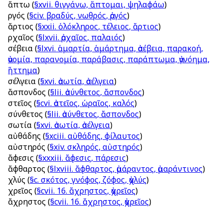
ἅπτω
(
§xvii. θιγγάνω, ἅπτομαι, ψηλαφάω
)
ἀργός
(
§civ. βραδύς, νωθρός, ἀργός
)
ἄρτιος
(
§xxii. ὁλόκληρος, τέλειος, ἄρτιος
)
ἀρχαῖος
(
§lxvii. ἀρχαῖος, παλαιός
)
ἀσέβεια
(
§lxvi. ἁμαρτία, ἁμάρτημα, ἀσέβεια, παρακοή,
ἀνομία, παρανομία, παράβασις, παράπτωμα, ἀγνόημα,
ἥττημα
)
ἀσέλγεια
(
§xvi. ἀσωτία, ἀσέλγεια
)
ἄσπονδος
(
§lii. ἀσύνθετος, ἄσπονδος
)
ἀστεῖος
(
§cvi. ἀστεῖος, ὡραῖος, καλός
)
ἀσύνθετος
(
§lii. ἀσύνθετος, ἄσπονδος
)
ἀσωτία
(
§xvi. ἀσωτία, ἀσέλγεια
)
αὐθάδης
(
§xciii. αὐθάδης, φίλαυτος
)
αὐστηρός
(
§xiv. σκληρός, αὐστηρός
)
ἄφεσις
(
§xxxiii. ἄφεσις, πάρεσις
)
ἄφθαρτος
(
§lxviii. ἄφθαρτος, ἀμάραντος, ἀμαράντινος
)
ἀχλύς
(
§c. σκότος, γνόφος, ζόφος, ἀχλύς
)
ἀχρεῖος
(
§cvii. 16. ἄχρηστος, ἀχρεῖος
)
ἄχρηστος
(
§cvii. 16. ἄχρηστος, ἀχρεῖος
)