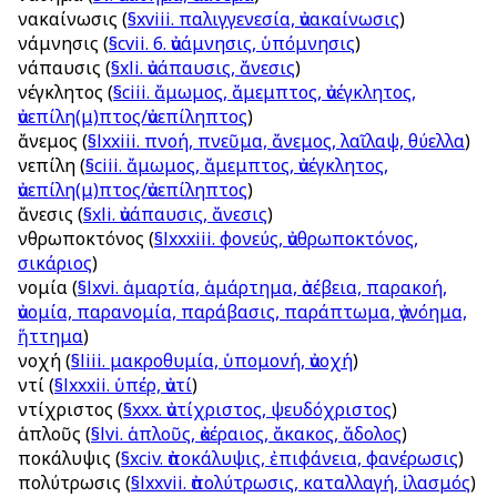
ἀνακαίνωσις
(
§xviii. παλιγγενεσία, ἀνακαίνωσις
)
ἀνάμνησις
(
§cvii. 6. ἀνάμνησις, ὑπόμνησις
)
ἀνάπαυσις
(
§xli. ἀνάπαυσις, ἄνεσις
)
ἀνέγκλητος
(
§ciii. ἄμωμος, ἄμεμπτος, ἀνέγκλητος,
ἀνεπίλη(μ)πτος/ἀνεπίληπτος
)
ἄνεμος
(
§lxxiii. πνοή, πνεῦμα, ἄνεμος, λαῖλαψ, θύελλα
)
ἀνεπίλη
(
§ciii. ἄμωμος, ἄμεμπτος, ἀνέγκλητος,
ἀνεπίλη(μ)πτος/ἀνεπίληπτος
)
ἄνεσις
(
§xli. ἀνάπαυσις, ἄνεσις
)
ἀνθρωποκτόνος
(
§lxxxiii. φονεύς, ἀνθρωποκτόνος,
σικάριος
)
ἀνομία
(
§lxvi. ἁμαρτία, ἁμάρτημα, ἀσέβεια, παρακοή,
ἀνομία, παρανομία, παράβασις, παράπτωμα, ἀγνόημα,
ἥττημα
)
ἀνοχή
(
§liii. μακροθυμία, ὑπομονή, ἀνοχή
)
ἀντί
(
§lxxxii. ὑπέρ, ἀντί
)
ἀντίχριστος
(
§xxx. ἀντίχριστος, ψευδόχριστος
)
ἁπλοῦς
(
§lvi. ἁπλοῦς, ἀκέραιος, ἄκακος, ἄδολος
)
ἀποκάλυψις
(
§xciv. ἀποκάλυψις, ἐπιφάνεια, φανέρωσις
)
ἀπολύτρωσις
(
§lxxvii. ἀπολύτρωσις, καταλλαγή, ἱλασμός
)