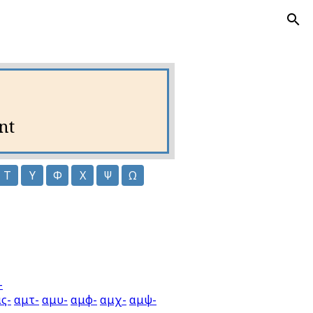
nt
Τ
Υ
Φ
Χ
Ψ
Ω
-
ς-
αμτ-
αμυ-
αμφ-
αμχ-
αμψ-