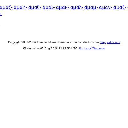
αμαζ-
αμαη-
αμαθ-
αμαι-
αμακ-
αμαλ-
αμαμ-
αμαν-
αμαξ-
-
.
Copyright 2007-2026 Thomas Moore, Email: acct3 at katabiblon.com,
Support Forum
Wednesday, 05-Aug-2026 23:34:59 UTC
Set Local Timezone