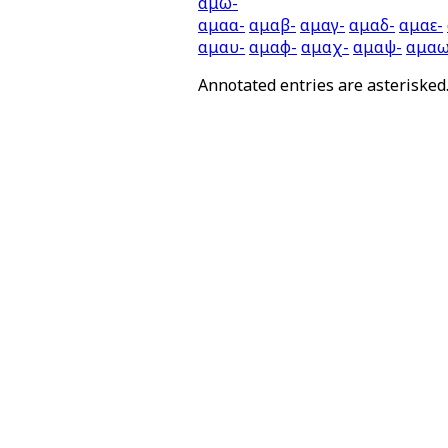
αμω-
αμαα-
αμαβ-
αμαγ-
αμαδ-
αμαε-
αμαυ-
αμαφ-
αμαχ-
αμαψ-
αμαω
Annotated entries are asterisked