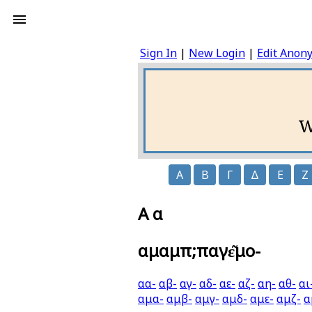
Sign In
|
New Login
|
Edit Anon
W
Α
Β
Γ
Δ
Ε
Ζ
Α α
αμαμπ;παγε͂μο-
αα-
αβ-
αγ-
αδ-
αε-
αζ-
αη-
αθ-
αι
αμα-
αμβ-
αμγ-
αμδ-
αμε-
αμζ-
α