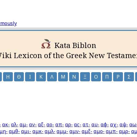
ymously
Kata Biblon
iki Lexicon of the Greek New Testame
Η
Θ
Ι
Κ
Λ
Μ
Ν
Ξ
Ο
Π
Ρ
Σ
-
ακ-
αλ-
αμ-
αν-
αξ-
αο-
απ-
αρ-
ας-
ατ-
αυ-
αφ-
αχ-
αψ-
αω
μη-
αμθ-
αμι-
αμκ-
αμλ-
αμμ-
αμν-
αμξ-
αμο-
αμπ-
αμρ-
αμ